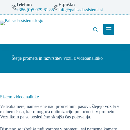
Skip
Telefon:
E-pošta:
to
+386 (0)5 979 61 85
info@palisada-sistemi.si
content
Štetje prometa in razvrstitev vozil z videoanalitiko
Sistem videoanalitike
Videokamere, nameščene nad prometnimi pasovi, štejejo vozila v
realnem času, kar omogoča optimizacijo pretočnosti v prometu.
Voznikom pa se posledično skrajša čas potovanja.
Bistveno se izboljša tudi varnost v prometu, saj pametne kamere