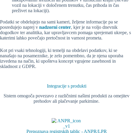
vozil na lokaciji v določenem trenutku, čas prihoda in čas
preživet na lokaciji).
Podatki se obdelujejo na sami kameri, željene informacije pa se
posredujejo naprej v
nadzorni center
, kjer je na voljo dnevnik
dogodkov ter analitika, kar upravljavcem pomaga sprejemati ukrepe, s
katerimi lahko povečajo pretočnost in varnost prometa.
Kot pri vsaki tehnologiji, ki temelji na obdelavi podatkov, ki se
nanašajo na posameznike, je zelo pomembno, da je njena uporaba
izvedena na način, ki upošteva koncept vgrajene zasebnosti in
skladnost z GDPR.
Integracije s produkti
Sistem omogoča povezavo z različnimi našimi produkti za omejitev
prehodov ali plačevanje parkirnine.
Prepoznava registrskih tablic - ANPR/LPR