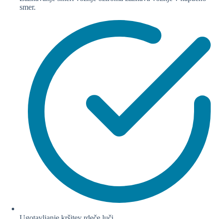
smer.
Ugotavljanje kršitev rdeče luči.