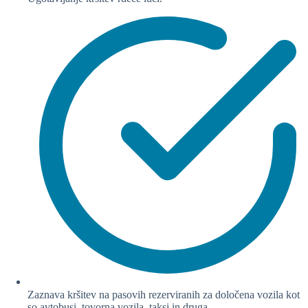
Zaznava kršitev na pasovih rezerviranih za določena vozila kot
so avtobusi, tovorna vozila, taksi in druga.