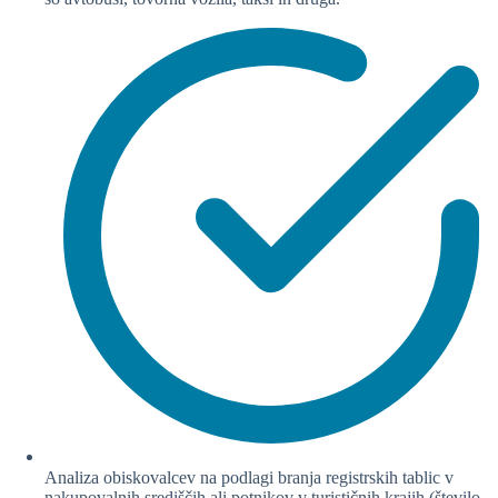
Analiza obiskovalcev na podlagi branja registrskih tablic v
nakupovalnih središčih ali potnikov v turističnih krajih (število