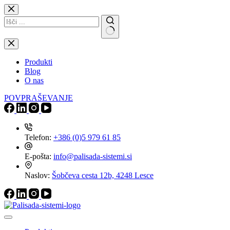
Skip
to
content
No
results
Produkti
Blog
O nas
POVPRAŠEVANJE
Telefon:
+386 (0)5 979 61 85
E-pošta:
info@palisada-sistemi.si
Naslov:
Šobčeva cesta 12b, 4248 Lesce