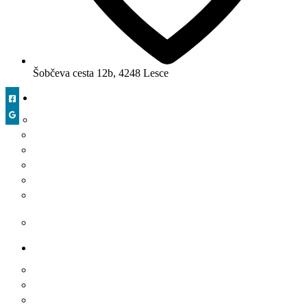
Šobčeva cesta 12b, 4248 Lesce
PROMET
Avtomatske zapornice
Avtomatski potopni stebriček
Parkirni avtomati
Parkirni sistemi z zapornicami
Prepoznava registrskih tablic
PZA – Oprema za postajališča za avtodome (PZA
stebrički)
Usmerjanje prometa
LJUDJE
Avtomatska plačilna blagajna s križno zaporo
Avtomatska krilna vrata
Avtomatska vertikalna vrtljiva vrata