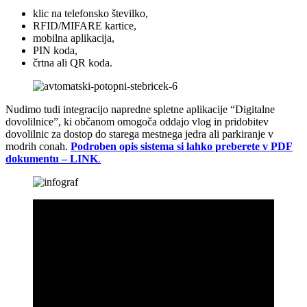
klic na telefonsko številko,
RFID/MIFARE kartice,
mobilna aplikacija,
PIN koda,
črtna ali QR koda.
Nudimo tudi integracijo napredne spletne aplikacije “Digitalne
dovolilnice”, ki občanom omogoča oddajo vlog in pridobitev
dovolilnic za dostop do starega mestnega jedra ali parkiranje v
modrih conah.
Podroben opis sistema si lahko preberete v PDF
dokumentu – LINK
.