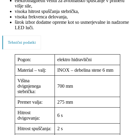
elektromagnetni ventil za avtomatsko spuščanje v primeru
višje sile,
visoka hitrost spuščanja stebrička,
visoka frekvenca delovanja,
širok izbor dodatne opreme kot so usmerjevalne in nadzorne
LED luči.
Tehnični podatki
Pogon:
elektro hidravlični
Material – valj:
INOX – debelina stene 6 mm
Višina
dvignjenega
700 mm
stebrička:
Premer valja:
275 mm
Hitrost
6 s
dvigovanja:
Hitrost spuščanja:
2 s