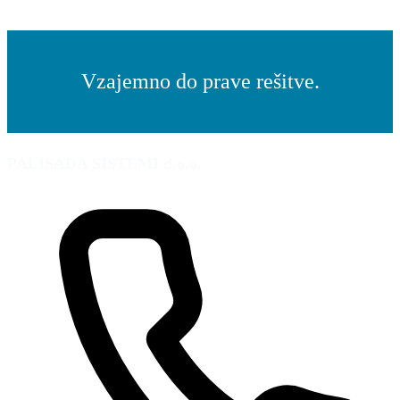
Vzajemno do prave rešitve.
PALISADA SISTEMI d.o.o.