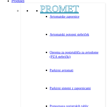
Produkti
PROMET
Avtomatske zapornice
Avtomatski potopni stebriček
Oprema za postajališča za avtodome
(PZA stebrički)
Parkirni avtomati
Parkirni sistemi z zapornicami
Prepoznava registrskih tablic