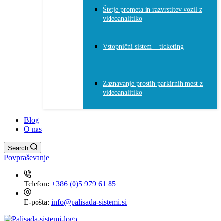
Štetje prometa in razvrstitev vozil z
videoanalitiko
Vstopnični sistem – ticketing
Zaznavanje prostih parkirnih mest z
videoanalitiko
Blog
O nas
Search
Povpraševanje
Telefon:
+386 (0)5 979 61 85
E-pošta:
info@palisada-sistemi.si