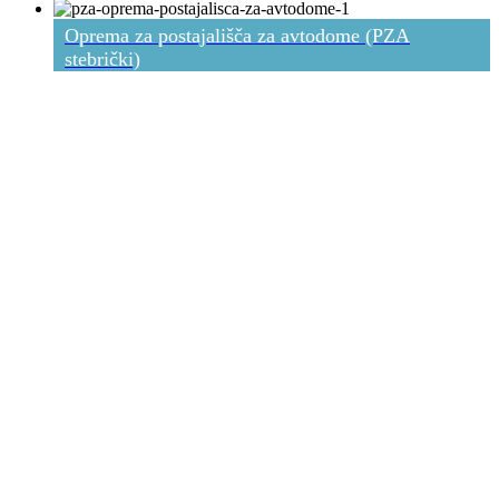
Oprema za postajališča za avtodome (PZA
stebrički)