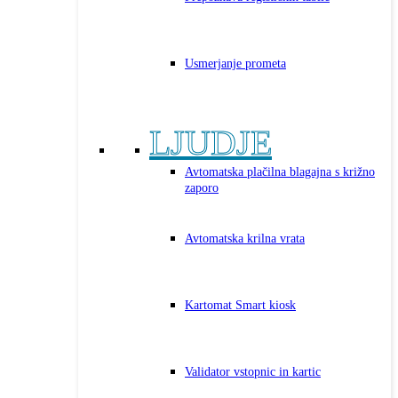
Usmerjanje prometa
LJUDJE
Avtomatska plačilna blagajna s križno
zaporo
Avtomatska krilna vrata
Kartomat Smart kiosk
Validator vstopnic in kartic