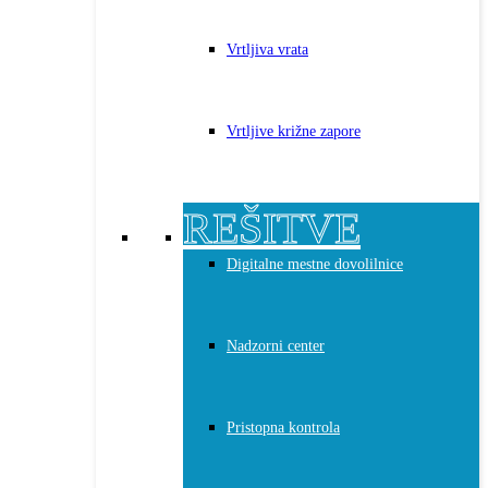
Vrtljiva vrata
Vrtljive križne zapore
REŠITVE
Digitalne mestne dovolilnice
Nadzorni center
Pristopna kontrola