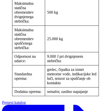
Maksimalna
statična
obremenitev
500 kg
dvignjenega
stebrička:
Maksimalna
statična
obremenitev
25.000 kg
spuščenega
stebrička:
Odpornost na
9.000 J pri dvignjenem
udarce:
stebričku
grelec, črpalka za izmet
Standardna
meteorne vode, indikacijske led
oprema:
luči, senzor za spuščanje ob
kontaktu
Dodatna oprema:
semafor, zasilno napajanje
Prenesi katalog