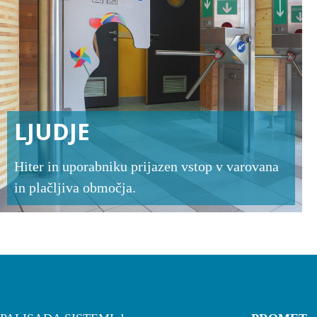
LJUDJE
Hiter in uporabniku prijazen vstop v varovana
in plačljiva območja.