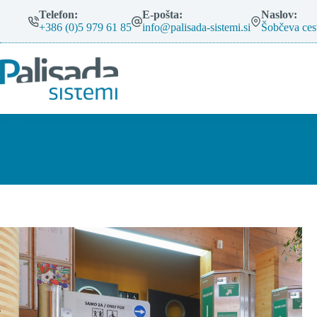
Skip
Telefon:
E-pošta:
Naslov:
to
+386 (0)5 979 61 85
info@palisada-sistemi.si
Šobčeva ces
content