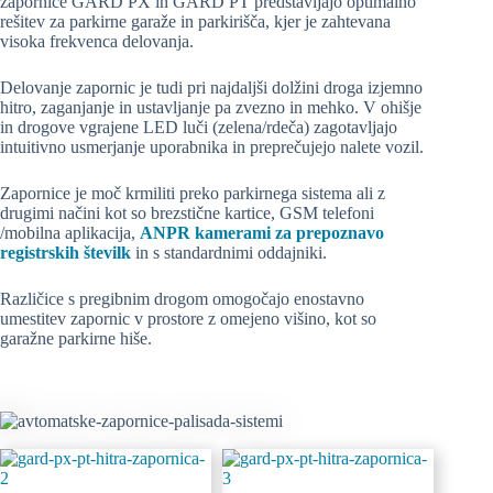
zapornice GARD PX in GARD PT predstavljajo optimalno
rešitev za parkirne garaže in parkirišča, kjer je zahtevana
visoka frekvenca delovanja.
Delovanje zapornic je tudi pri najdaljši dolžini droga izjemno
hitro, zaganjanje in ustavljanje pa zvezno in mehko. V ohišje
in drogove vgrajene LED luči (zelena/rdeča) zagotavljajo
intuitivno usmerjanje uporabnika in preprečujejo nalete vozil.
Zapornice je moč krmiliti preko parkirnega sistema ali z
drugimi načini kot so brezstične kartice, GSM telefoni
/mobilna aplikacija,
ANPR kamerami za prepoznavo
registrskih številk
in s standardnimi oddajniki.
Različice s pregibnim drogom omogočajo enostavno
umestitev zapornic v prostore z omejeno višino, kot so
garažne parkirne hiše.