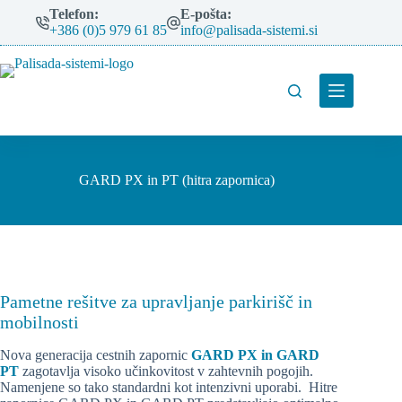
Skip
Telefon:
E-pošta:
to
+386 (0)5 979 61 85
info@palisada-sistemi.si
content
GARD PX in PT (hitra zapornica)
Pametne rešitve za upravljanje parkirišč in
mobilnosti
Nova generacija cestnih zapornic
GARD PX in GARD
PT
zagotavlja visoko učinkovitost v zahtevnih pogojih.
Namenjene so tako standardni kot intenzivni uporabi. Hitre