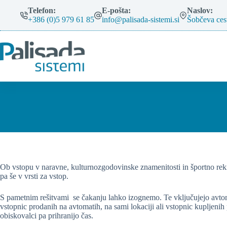
Skip
Telefon:
E-pošta:
Naslov:
to
+386 (0)5 979 61 85
info@palisada-sistemi.si
Šobčeva ces
content
Ob vstopu v naravne, kulturnozgodovinske znamenitosti in športno rekr
pa še v vrsti za vstop.
S pametnim rešitvami se čakanju lahko izognemo. Te vključujejo avtomat
vstopnic prodanih na avtomatih, na sami lokaciji ali vstopnic kupljenih
obiskovalci pa prihranijo čas.