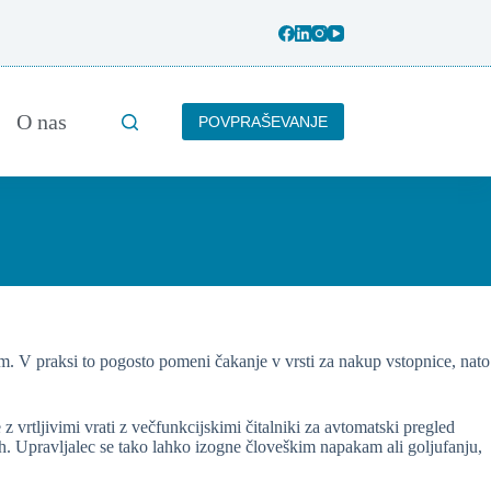
O nas
POVPRAŠEVANJE
m. V praksi to pogosto pomeni čakanje v vrsti za nakup vstopnice, nato
vrtljivimi vrati z večfunkcijskimi čitalniki za avtomatski pregled
jah. Upravljalec se tako lahko izogne človeškim napakam ali goljufanju,