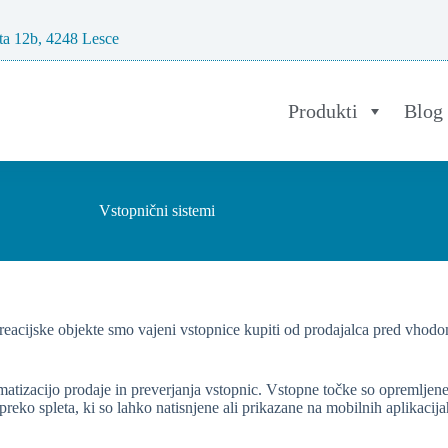
ta 12b, 4248 Lesce
Produkti
Blog
Vstopnični sistemi
eacijske objekte smo vajeni vstopnice kupiti od prodajalca pred vhodo
izacijo prodaje in preverjanja vstopnic. Vstopne točke so opremljene z 
 preko spleta, ki so lahko natisnjene ali prikazane na mobilnih aplikaci