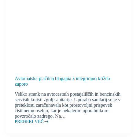
Avtomatska plačilna blagajna z integrirano križno
zaporo
Veliko strank na avtocestnih postajališčih in bencinskih
servisih koristi zgolj sanitarije. Uporaba sanitarij se je v
preteklosti zaračunavala kot prostovoljni prispevek
čistilnemu osebju, kar je nekaterim uporabnikom
povzročalo zadrego. Na…
PREBERI VEČ
Avtomatska
plačilna
blagajna