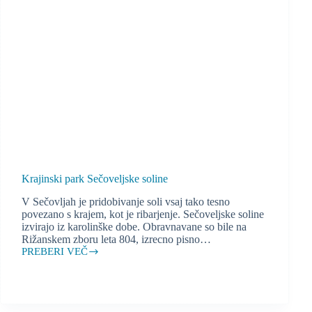
Krajinski park Sečoveljske soline
V Sečovljah je pridobivanje soli vsaj tako tesno
povezano s krajem, kot je ribarjenje. Sečoveljske soline
izvirajo iz karolinške dobe. Obravnavane so bile na
Rižanskem zboru leta 804, izrecno pisno…
PREBERI VEČ
Krajinski
park
Sečoveljske
soline