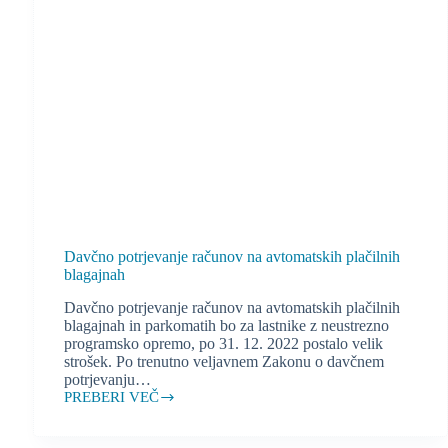
Davčno potrjevanje računov na avtomatskih plačilnih
blagajnah
Davčno potrjevanje računov na avtomatskih plačilnih
blagajnah in parkomatih bo za lastnike z neustrezno
programsko opremo, po 31. 12. 2022 postalo velik
strošek. Po trenutno veljavnem Zakonu o davčnem
potrjevanju…
PREBERI VEČ
Davčno
potrjevanje
računov