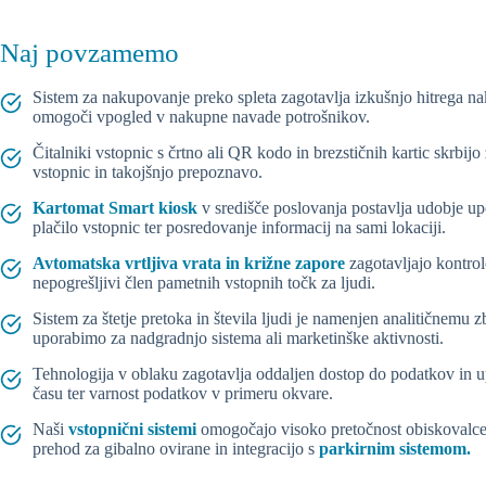
Naj povzamemo
Sistem za nakupovanje preko spleta zagotavlja izkušnjo hitrega na
omogoči vpogled v nakupne navade potrošnikov.
Čitalniki vstopnic s črtno ali QR kodo in brezstičnih kartic skrbij
vstopnic in takojšnjo prepoznavo.
Kartomat Smart kiosk
v središče poslovanja postavlja udobje 
plačilo vstopnic ter posredovanje informacij na sami lokaciji.
Avtomatska vrtljiva vrata in križne zapore
zagotavljajo kontrol
nepogrešljivi člen pametnih vstopnih točk za ljudi.
Sistem za štetje pretoka in števila ljudi je namenjen analitičnemu z
uporabimo za nadgradnjo sistema ali marketinške aktivnosti.
Tehnologija v oblaku zagotavlja oddaljen dostop do podatkov in u
času ter varnost podatkov v primeru okvare.
Naši
vstopnični sistemi
omogočajo visoko pretočnost obiskovalcev
prehod za gibalno ovirane in integracijo s
parkirnim sistemom.